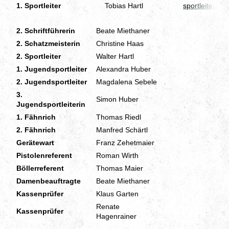
1. Sportleiter
Tobias Hartl
sportleiter@f
2. Schriftführerin
Beate Miethaner
2. Schatzmeisterin
Christine Haas
2. Sportleiter
Walter Hartl
1. Jugendsportleiter
Alexandra Huber
2. Jugendsportleiter
Magdalena Sebele
3.
Simon Huber
Jugendsportleiterin
1. Fähnrich
Thomas Riedl
2. Fähnrich
Manfred Schärtl
Gerätewart
Franz Zehetmaier
Pistolenreferent
Roman Wirth
Böllerreferent
Thomas Maier
Damenbeauftragte
Beate Miethaner
Kassenprüfer
Klaus Garten
Renate
Kassenprüfer
Hagenrainer