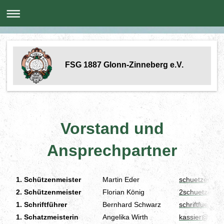
FSG 1887 Glonn-Zinneberg e.V.
Vorstand und
Ansprechpartner
1. Schützenmeister
Martin Eder
schuetzenmei
2. Schützenmeister
Florian König
2schuetzenme
1. Schriftführer
Bernhard Schwarz
schriftfuehre
1. Schatzmeisterin
Angelika Wirth
kassier@fsgg